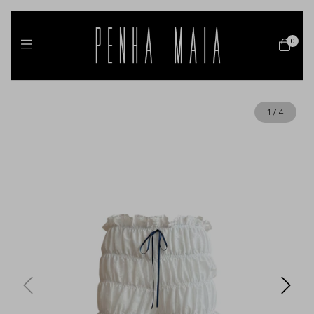
0
1
/
4