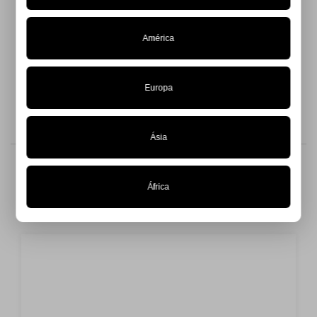
Inspirada nas cores da nossa bandeira, esta peça recebe o
nome “Romário”, em homenagem a Romário de Souza Faria
uma dos maiores jogadores da história do futebol masculino.
América
Confeccionado em malha neoprene.
Europa
Ásia
Produtos similares
África