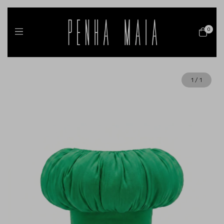
0
1
/
1